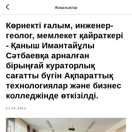
Жаңалықтар
Көрнекті ғалым, инженер-
геолог, мемлекет қайраткері
- Қаныш Имантайұлы
Сәтбаевқа арналған
бірыңғай кураторлық
сағатты бүгін Ақпараттық
технологиялар және бизнес
колледжінде өткізілді.
01.02.2024